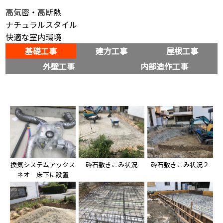
高気密・高断熱
ナチュラルスタイル
快適な室内環境
基礎工事
建方工事
屋根工事
外壁工事
内部造作工事
換気システムアックス
砕石敷きこみ状況
砕石敷きこみ状況２
ネオ　床下に設置