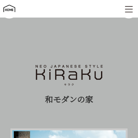
和モダン家 | Kiraku（キラク）
和モダンの家